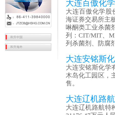
大连百傲化学
大连百傲化学股份
海证券交易所主板
啉酮类工业杀菌
列：CIT/MIT、
和升中国
列杀菌剂、防腐
和升海外
大连安铭斯化
大连安铭斯化学有
木岛化工园区，
售。
大连辽机路航
大连辽机路航特种